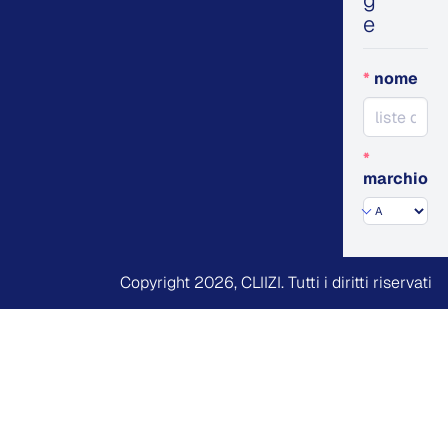
g
e
*
nome
*
marchio
Copyright 2026,
CLIIZI
. Tutti i diritti riservati