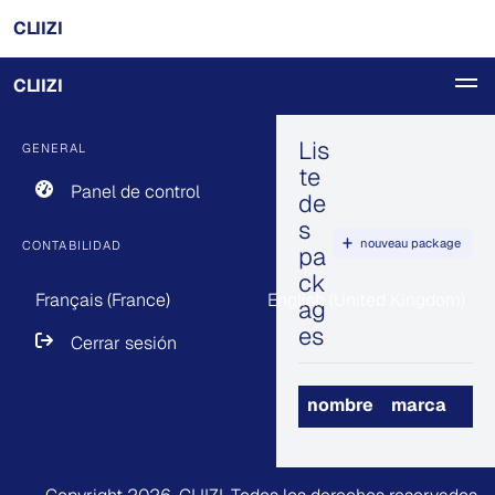
CLIIZI
CLIIZI
Lis
GENERAL
te
Panel de control
de
s
nouveau package
CONTABILIDAD
pa
ck
Français (France)
English (United Kingdom)
ag
es
Cerrar sesión
nombre
marca