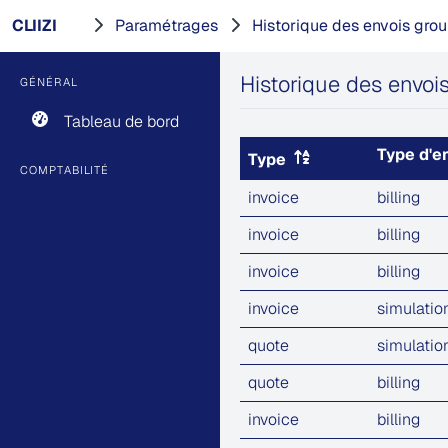
CLIIZI
Paramétrages
Historique des envois gro
Historique des envoi
GÉNÉRAL
Tableau de bord
Type d'e
Type
COMPTABILITÉ
invoice
billing
invoice
billing
invoice
billing
invoice
simulatio
quote
simulatio
quote
billing
invoice
billing