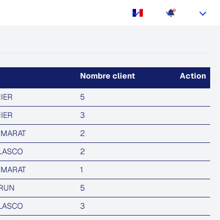
5
Nombre client
Action
NIER
5
NIER
3
UMARAT
2
ELASCO
2
UMARAT
1
BRUN
5
ELASCO
3