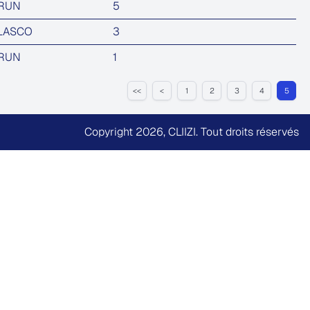
BRUN
5
ELASCO
3
BRUN
1
<<
<
1
2
3
4
5
Copyright 2026,
CLIIZI
. Tout droits réservés